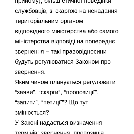
прийому), більш етичної поведінки
службовців, зі скаргою на ненадання
територіальним органом
відповідного міністерства або самого
міністерства відповіді на попереднє
звернення – такі правовідносини
будуть регулюватися Законом про
звернення.
Яким чином планується регулювати
“заяви”, “скарги”, “пропозиції”,
“запити”, “петиції”? Що тут
змінюється?
У Законі надається визначення
термінів: звернення, пропозиція,