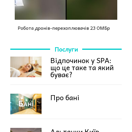
Робота дронів-перехоплювачів 23 ОМБр
Послуги
Відпочинок у SPA:
що це таке та який
буває?
Про бані
Альтанки Київ