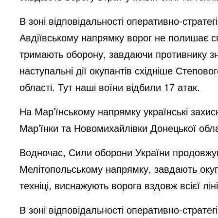
В зоні відповідальності оперативно-стратегі
Авдіївському напрямку ворог не полишає сп
тримають оборону, завдаючи противнику з
наступальні дії окупантів східніше Степово
області. Тут наші воїни відбили 17 атак.
На Мар’їнському напрямку українські захис
Мар’їнки та Новомихайлівки Донецької обл
Водночас, Сили оборони України продовжую
Мелітопольському напрямку, завдають окупа
техніці, виснажують ворога вздовж всієї лін
В зоні відповідальності оперативно-стратег