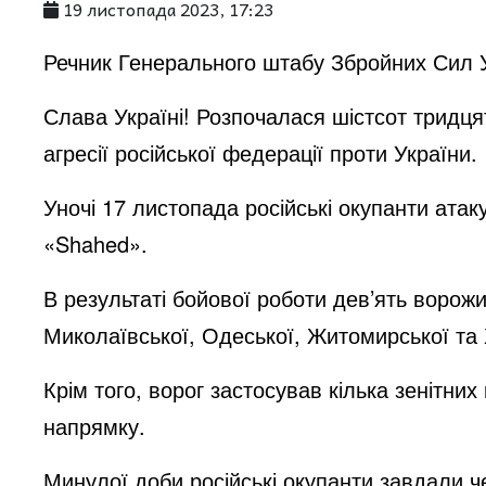
19 листопада 2023, 17:23
Речник Генерального штабу Збройних Сил У
Слава Україні! Розпочалася шістсот тридц
агресії російської федерації проти України.
Уночі 17 листопада російські окупанти ат
«Shahed».
В результаті бойової роботи дев’ять воро
Миколаївської, Одеської, Житомирської та
Крім того, ворог застосував кілька зенітни
напрямку.
Минулої доби російські окупанти завдали че