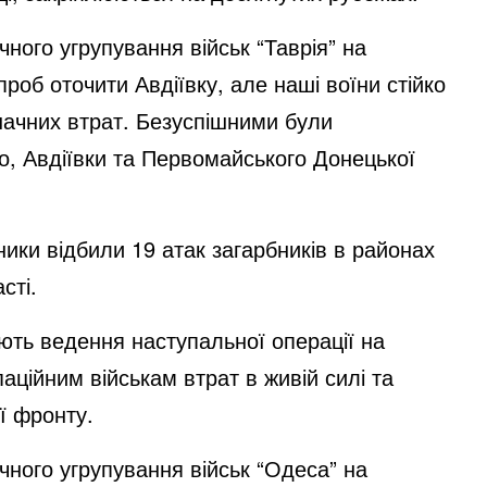
чного угрупування військ “Таврія” на
роб оточити Авдіївку, але наші воїни стійко
начних втрат. Безуспішними були
го, Авдіївки та Первомайського Донецької
ники відбили 19 атак загарбників в районах
асті.
ть ведення наступальної операції на
ційним військам втрат в живій силі та
ії фронту.
ічного угрупування військ “Одеса” на