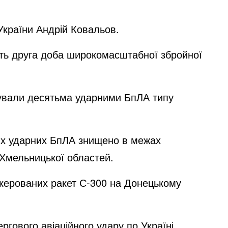
країни Андрій Ковальов.
ять друга доба широкомасштабної збройної
акували десятьма ударними БпЛА типу
жих ударних БпЛА знищено в межах
 Хмельницької областей.
х керованих ракет С-300 на Донецькому
ргового авіаційного удару по Україні,