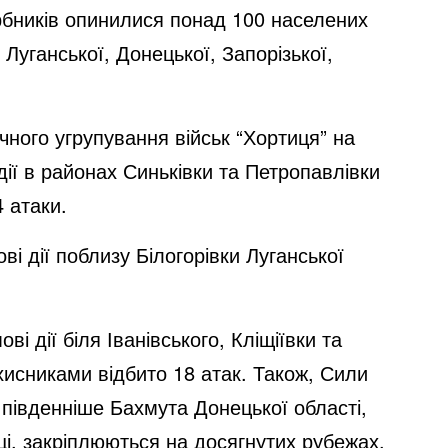
арбників опинилися понад 100 населених
, Луганської, Донецької, Запорізької,
ічного угрупування військ “Хортиця” на
дії в районах Синьківки та Петропавлівки
4 атаки.
і дії поблизу Білогорівки Луганської
і дії біля Іванівського, Кліщіївки та
хисниками відбито 18 атак. Також, Сили
південніше Бахмута Донецької області,
іці, закріплюються на досягнутих рубежах.