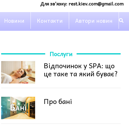
Для зв'язку:
rest.kiev.com@gmail.com
Новини
Контакти
Автори новин
Послуги
Відпочинок у SPA: що
це таке та який буває?
Про бані