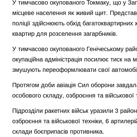
У тимчасово окупованого Токмаку, що у Зап
місцеве населення як живий щит. Представн
поліції здійснюють обхід багатоквартирних
квартир для розселення загарбників.
У тимчасово окупованого Генічеському район
окупаційна адміністрація посилює тиск на 
змушують переоформлювати свої автомобілі 
Протягом доби авіація Сил оборони завдал
особового складу, озброєння та військової
Підрозділи ракетних військ уразили 3 райо
озброєння та військової техніки, 6 артилері
склади боєприпасів противника.