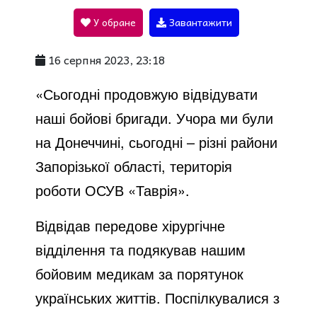
У обране
Завантажити
a
16 серпня 2023, 23:18
y
«Сьогодні продовжую відвідувати
наші бойові бригади. Учора ми були
V
на Донеччині, сьогодні – різні райони
Запорізької області, територія
i
роботи ОСУВ «Таврія».
Відвідав передове хірургічне
d
відділення та подякував нашим
бойовим медикам за порятунок
e
українських життів. Поспілкувалися з