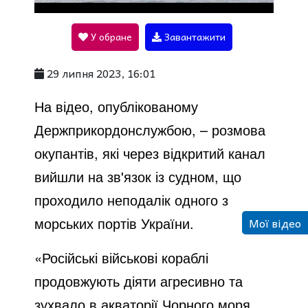
l
У обране
Завантажити
a
29 липня 2023, 16:01
y
На відео, опублікованому
Держприкордонслужбою, – розмова
V
окупантів, які через відкритий канал
вийшли на зв'язок із судном, що
i
проходило неподалік одного з
морських портів України.
Мої відео
d
«Російські військові кораблі
продовжують діяти агресивно та
e
зухвало в акваторії Чорного моря,