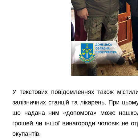
У текстових повідомленнях також містил
залізничних станцій та лікарень. При цьо
що надана ним «допомога» може нашкоди
грошей чи іншої винагороди чоловік не о
окупантів.