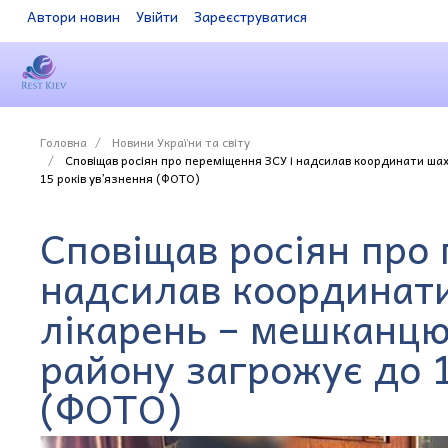
Автори новин
Увійти
Зареєструватися
Головна
Новини України та світу
Сповіщав росіян про переміщення ЗСУ і надсилав координати шах
15 років ув’язнення (ФОТО)
Сповіщав росіян про
надсилав координати
лікарень – мешканцю
району загрожує до 1
(ФОТО)