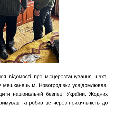
ися відомості про місцерозташування шахт,
му мешканець м. Новогродівки усвідомлював,
ти національній безпеці України. Жодних
тримував та робив це через прихильність до