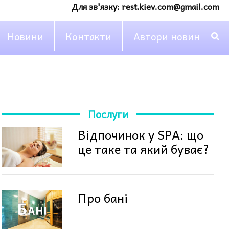
Для зв'язку:
rest.kiev.com@gmail.com
Новини
Контакти
Автори новин
Послуги
Відпочинок у SPA: що
це таке та який буває?
Про бані