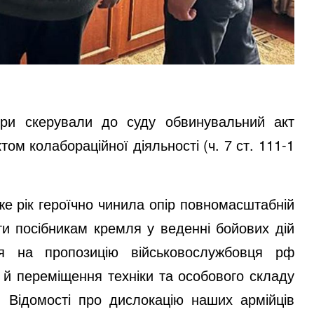
ури скерували до суду обвинувальний акт
том колабораційної діяльності
(ч. 7 ст. 111-1
же рік героїчно чинила опір повномасштабній
ати посібникам кремля у веденні бойових дій
ся на пропозицію військовослужбовця рф
й переміщення техніки та особового складу
. Відомості про дислокацію наших армійців