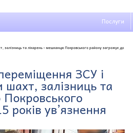
Послуги
т, залізниць та лікарень – мешканцю Покровського району загрожує до
 переміщення ЗСУ і
 шахт, залізниць та
 Покровського
5 років ув’язнення