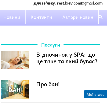
Для зв'язку:
rest.kiev.com@gmail.com
Новини
Контакти
Автори новин
Послуги
Відпочинок у SPA: що
це таке та який буває?
Про бані
Мої відео