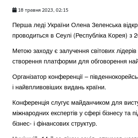
18 травня 2023, 02:15
i
Перша леді України Олена Зеленська відкр
d
проводиться в Сеулі (Республіка Корея) з 
Метою заходу є залучення світових лідерів
e
створення платформи для обговорення на
o
Організатор конференції – південнокорейсь
і найвпливовіших видань країни.
Конференція слугує майданчиком для висту
міжнародних експертів у сфері бізнесу та п
бізнес- і фінансових структур.