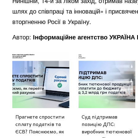
Нинішній, 14-й за ліком захід, отримав назв
шлях до співпраці та інновацій» і присвяч
вторгненню Росії в Україну.
Автор:
Інформаційне агентство УКРАЇНА
Прагнете спростити
Суд підтримав
сплату податків та
позицію ДПС:
ЄСВ? Пояснюємо, як
виробник тютюнової