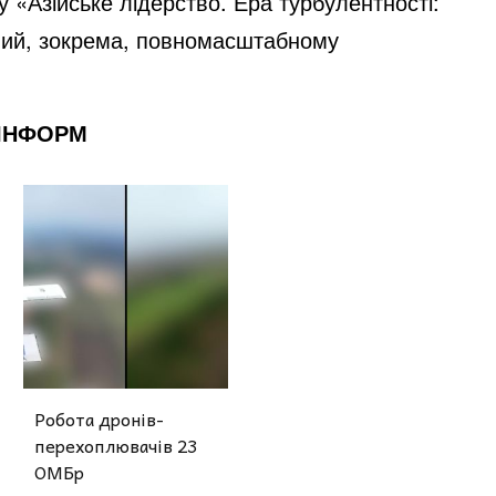
у «Азійське лідерство. Ера турбулентності:
ений, зокрема, повномасштабному
 ІНФОРМ
Робота дронів-
перехоплювачів 23
ОМБр