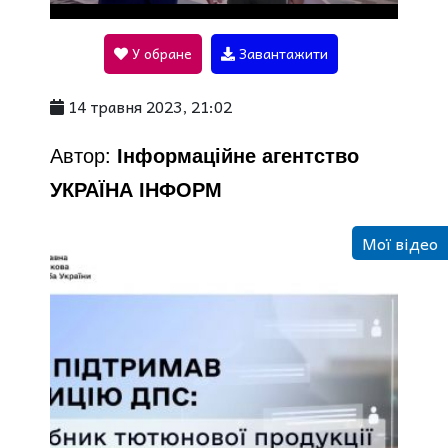
l
У обране
Завантажити
a
14 травня 2023, 21:02
y
Автор:
Інформаційне агентство
УКРАЇНА ІНФОРМ
V
Мої відео
i
d
e