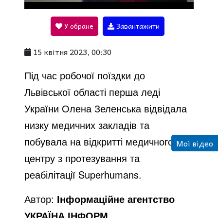
l
У обране
Завантажити
a
15 квітня 2023, 00:30
y
Під час робочої поїздки до
Львівської області перша леді
V
України Олена Зеленська відвідала
низку медичних закладів та
i
побувала на відкритті медичного
Мої відео
центру з протезування та
d
реабілітації Superhumans.
Автор:
Інформаційне агентство
e
УКРАЇНА ІНФОРМ