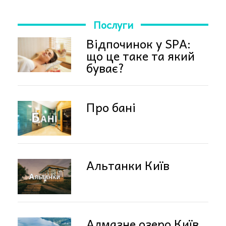
Послуги
Відпочинок у SPA:
що це таке та який
буває?
Про бані
Альтанки Київ
Алмазне озеро Київ