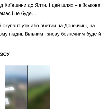
д Київщини до Ялти. І цей шлях – військова
немає і не буде…
 окупант утік або вбитий на Донеччині, на
му півдні. Вільним і знову безпечним буде й
 ЗСУ