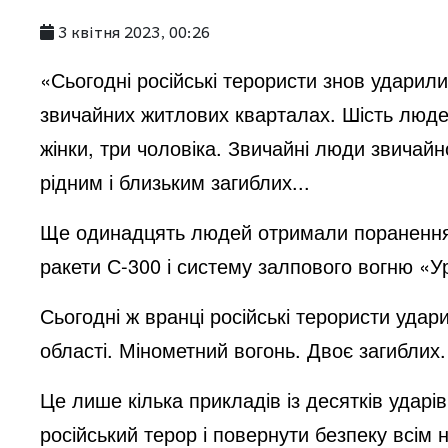
3 квітня 2023, 00:26
i
«Сьогодні російські терористи знов ударили
d
звичайних житлових кварталах. Шість люде
жінки, три чоловіка. Звичайні люди звичайн
e
рідним і близьким загиблих...
Ще одинадцять людей отримали поранення.
o
ракети С-300 і систему залпового вогню «У
Сьогодні ж вранці російські терористи уда
області. Мінометний вогонь. Двоє загиблих.
Це лише кілька прикладів із десятків удар
російський терор і повернути безпеку всім