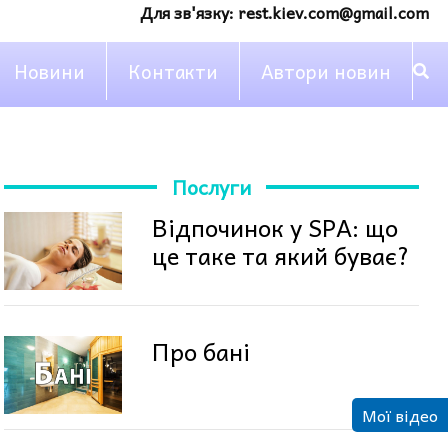
Для зв'язку:
rest.kiev.com@gmail.com
Новини
Контакти
Автори новин
Послуги
Відпочинок у SPA: що
це таке та який буває?
Про бані
Мої відео