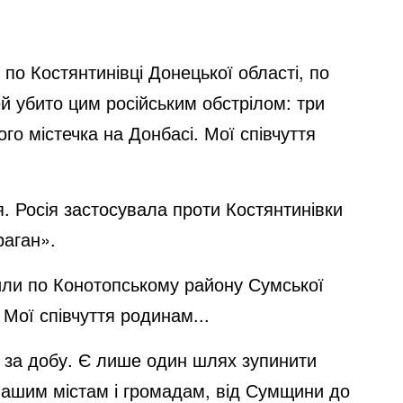
 по Костянтинівці Донецької області, по
й убито цим російським обстрілом: три
ого містечка на Донбасі. Мої співчуття
 Росія застосувала проти Костянтинівки
раган».
рили по Конотопському району Сумської
 Мої співчуття родинам...
ів за добу. Є лише один шлях зупинити
 нашим містам і громадам, від Сумщини до