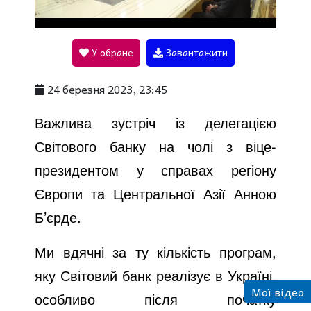
l
У обране
Завантажити
a
24 березня 2023, 23:45
y
Важлива зустріч із делегацією
Світового банку на чолі з віце-
V
президентом у справах регіону
Європи та Центральної Азії Анною
i
Б’єрде.
Ми вдячні за ту кількість програм,
d
яку Світовий банк реалізує в Україні,
Мої відео
особливо після початку