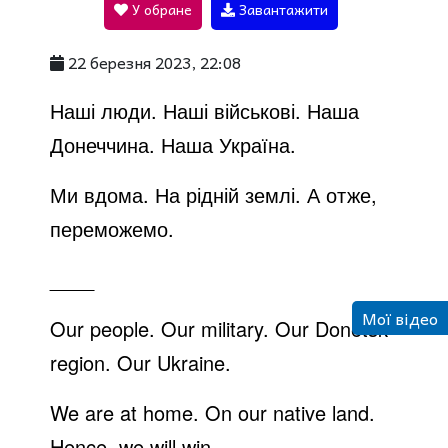
У обране
Завантажити
a
22 березня 2023, 22:08
y
Наші люди. Наші військові. Наша
Донеччина. Наша Україна.
V
Ми вдома. На рідній землі. А отже,
переможемо.
i
____
d
Мої відео
Our people. Our military. Our Donetsk
region. Our Ukraine.
e
We are at home. On our native land.
Hence, we will win