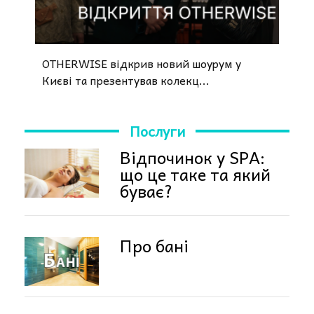
OTHERWISE відкрив новий шоурум у
Києві та презентував колекц...
Послуги
Відпочинок у SPA:
що це таке та який
буває?
Про бані