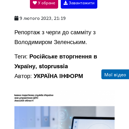
У обране
Завантажити
a
9 лютого 2023, 21:19
y
Репортаж з черги до самміту з
Володимиром Зеленським.
V
Теги:
Російське вторгнення в
Україну, stoprussia
i
Мої відео
Автор:
УКРАЇНА ІНФОРМ
d
e