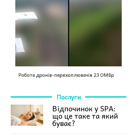
Робота дронів-перехоплювачів 23 ОМБр
Послуги
Відпочинок у SPA:
що це таке та який
буває?