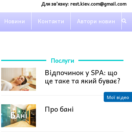
Для зв'язку:
rest.kiev.com@gmail.com
Новини
Контакти
Автори новин
Послуги
Відпочинок у SPA: що
це таке та який буває?
Мої відео
Про бані