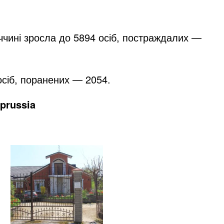
еччині зросла до 5894 осіб, постраждалих —
 осіб, поранених — 2054.
oprussia