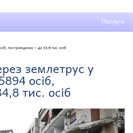
Послуги
сіб, постраждалих — до 34,8 тис. осіб
ерез землетрус у
5894 осіб,
,8 тис. осіб