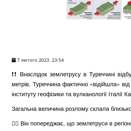
7 лютого 2023, 23:54
❗️❗️ Внаслідок землетрусу в Туреччині від
метрів. Туреччина фактично «відійшла» ві
інституту геофізики та вулканології Італії 
Загальна величина розлому склала близько
☝🏻 Він попереджає, що землетруси в регіон