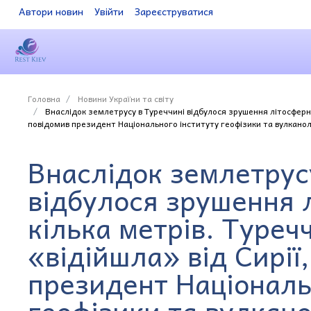
Автори новин
Увійти
Зареєструватися
Головна
Новини України та світу
Внаслідок землетрусу в Туреччині відбулося зрушення літосферни
повідомив президент Національного інституту геофізики та вулканоло
Внаслідок землетрус
відбулося зрушення 
кілька метрів. Туре
«відійшла» від Сирії
президент Національ
геофізики та вулкано