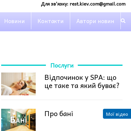
Для зв'язку:
rest.kiev.com@gmail.com
Новини
Контакти
Автори новин
Послуги
Відпочинок у SPA: що
це таке та який буває?
Про бані
Мої відео