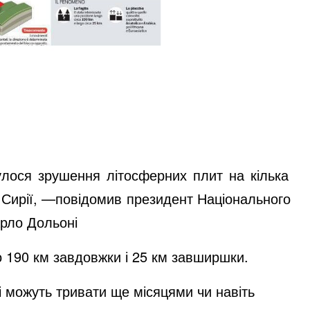
булося зрушення літосферних плит на кілька
д Сирії, —повідомив президент Національного
Карло Дольоні
 190 км завдовжки і 25 км завширшки.
і можуть тривати ще місяцями чи навіть