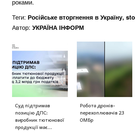
роками.
Теги:
Російське вторгнення в Україну, st
Автор:
УКРАЇНА ІНФОРМ
Суд підтримав
Робота дронів-
позицію ДПС:
перехоплювачів 23
виробник тютюнової
ОМБр
продукції має...