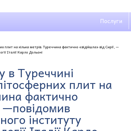
Послуги
х плит на кілька метрів. Туреччина фактично «відійшла» від Сирії, —
гії Італії Карло Дольоні
у в Туреччині
літосферних плит на
ччина фактично
, —повідомив
ного інституту
логії Італії Карло