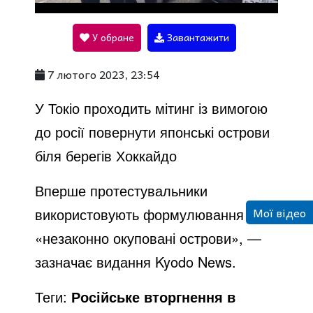
l
У обране
Завантажити
a
7 лютого 2023, 23:54
y
У Токіо проходить мітинг із вимогою
до росії повернути японські острови
V
біля берегів Хоккайдо
Вперше протестувальники
i
Мої відео
використовують формулювання
«незаконно окуповані острови», —
d
зазначає видання Kyodo News.
e
Теги:
Російське вторгнення в