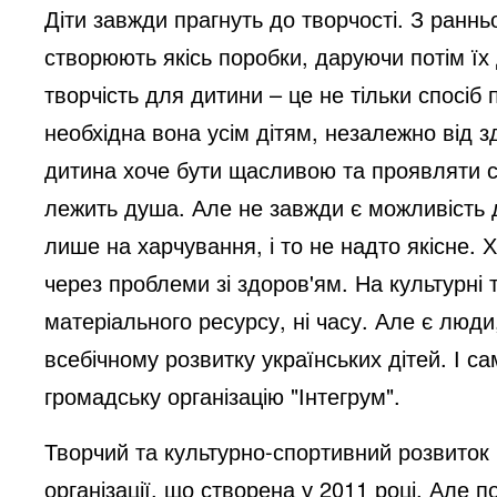
Діти завжди прагнуть до творчості. З раннь
створюють якісь поробки, даруючи потім їх
творчість для дитини – це не тільки спосіб
необхідна вона усім дітям, незалежно від з
дитина хоче бути щасливою та проявляти се
лежить душа. Але не завжди є можливість д
лише на харчування, і то не надто якісне. 
через проблеми зі здоров'ям. На культурні 
матеріального ресурсу, ні часу. Але є люди,
всебічному розвитку українських дітей. І с
громадську організацію "Інтегрум".
Творчий та культурно-спортивний розвиток 
організації, що створена у 2011 році. Але