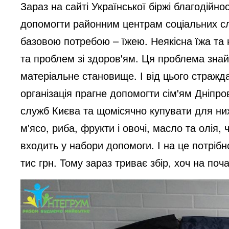
Зараз на сайті Української біржі благодійно
допомогти районним центрам соціальних с
базовою потребою – їжею. Неякісна їжа та 
та проблем зі здоров'ям. Ця проблема зна
матеріальне становище. І від цього страждаю
організація прагне допомогти сім'ям Дніпро
служб Києва та щомісячно купувати для них 
м'ясо, риба, фрукти і овочі, масло та олія,
входить у набори допомоги. І на це потріб
тис грн. Тому зараз триває збір, хоч на поч