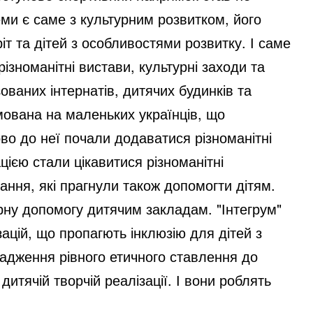
ми є саме з культурним розвитком, його
іт та дітей з особливостями розвитку. І саме
ізноманітні вистави, культурні заходи та
зованих інтернатів, дитячих будинків та
мована на маленьких українців, що
ово до неї почали додаватися різноманітні
ацією стали цікавитися різноманітні
ання, які прагнули також допомогти дітям.
арну допомогу дитячим закладам. "Інтегрум"
зацій, що пропагють інклюзію для дітей з
адження рівного етичного ставлення до
итячій творчій реалізації. І вони роблять