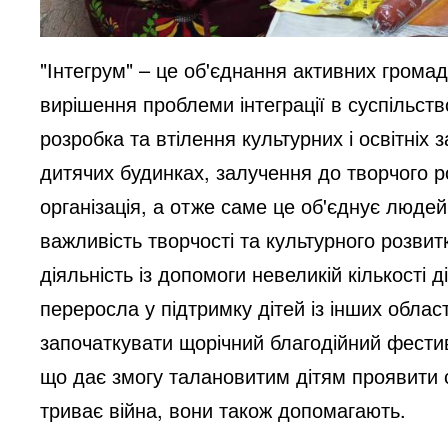
"Інтегрум" – це об'єднання активних грома
вирішення проблеми інтеграції в суспільств
розробка та втілення культурних і освітніх 
дитячих будинках, залучення до творчого р
організація, а отже саме це об'єднує люде
важливість творчості та культурного розвит
діяльність із допомоги невеликій кількості 
переросла у підтримку дітей із інших област
започаткувати щорічний благодійний фестив
що дає змогу талановитим дітям проявити се
триває війна, вони також допомагають.