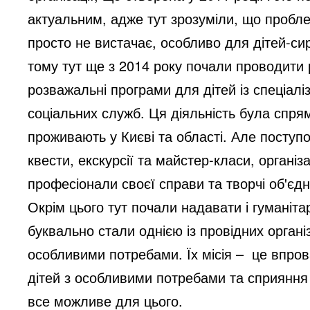
актуальним, адже тут зрозуміли, що пробле
просто не вистачає, особливо для дітей-сир
тому тут ще з 2014 року почали проводити р
розважальні програми для дітей із спеціалі
соціальних служб. Ця діяльність була спря
проживають у Києві та області. Але поступ
квести, екскурсії та майстер-класи, організ
професіонали своєї справи та творчі об'єдн
Окрім цього тут почали надавати і гуманіт
буквально стали однією із провідних органі
особливими потребами. Їх місія –
це впров
дітей з особливими потребами та сприяння д
все можливе для цього.