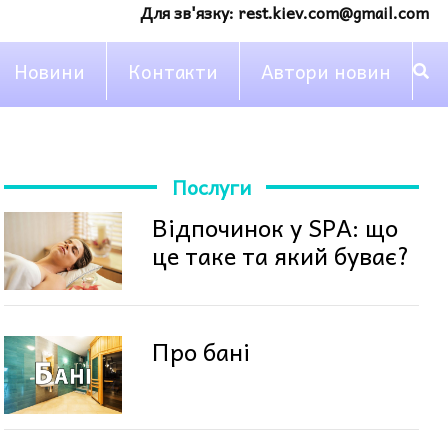
Для зв'язку:
rest.kiev.com@gmail.com
Новини
Контакти
Автори новин
Послуги
Відпочинок у SPA: що
це таке та який буває?
Про бані