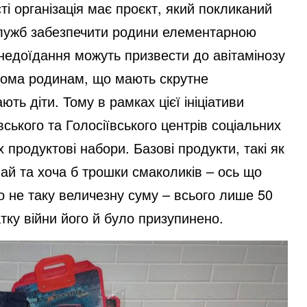
сті організація має проєкт, який покликаний
лужб забезпечити родини елементарною
недоїдання можуть призвести до авітамінозу
йома родинам, що мають скрутне
ть діти. Тому в рамках цієї ініціативи
вського та Голосіївського центрів соціальних
продуктові набори. Базові продукти, такі як
 чай та хоча б трошки смаколиків – ось що
но не таку величезну суму – всього лише 50
атку війни його й було призупинено.