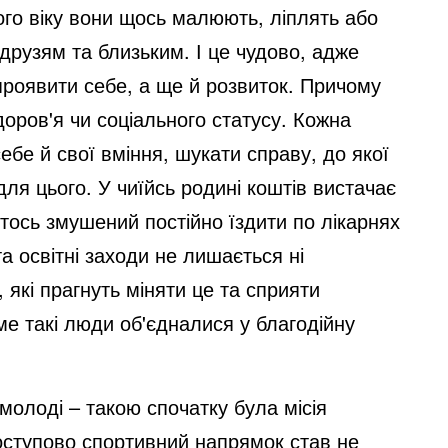
ого віку вони щось малюють, ліплять або
 друзям та близьким. І це чудово, адже
 проявити себе, а ще й розвиток. Причому
доров'я чи соціального статусу. Кожна
бе й свої вміння, шукати справу, до якої
ля цього. У чиїйсь родині коштів вистачає
Хтось змушений постійно їздити по лікарнях
та освітні заходи не лишається ні
 які прагнуть міняти це та сприяти
аме такі люди об'єдналися у благодійну
молоді – такою спочатку була місія
 поступово спортивний напрямок став не