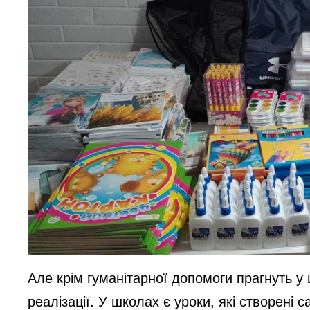
Але крім гуманітарної допомоги прагнуть у ц
реалізації. У школах є уроки, які створені