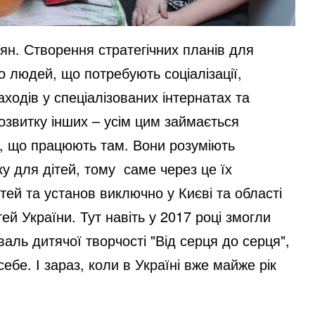
дян. Створення стратегічних планів для
о людей, що потребують соціалізації,
заходів у спеціалізованих інтернатах та
озвитку інших – усім цим займається
й, що працюють там. Вони розуміють
ку для дітей, тому
саме через це їх
дітей та установ виключно у Києві та області
ей України. Тут навіть у 2017 році змогли
аль дитячої творчості "Від серця до серця",
бе. І зараз, коли в Україні вже майже рік