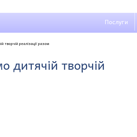
Послуги
й творчій реалізації разом
о дитячій творчій