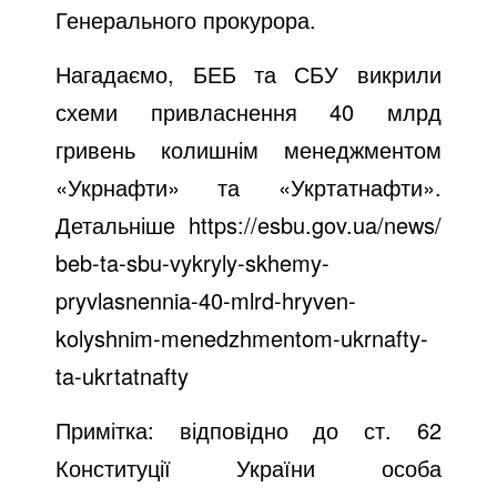
Генерального прокурора.
Нагадаємо, БЕБ та СБУ викрили
схеми привласнення 40 млрд
гривень колишнім менеджментом
«Укрнафти» та «Укртатнафти».
Детальніше
https://esbu.gov.ua/news/
beb-ta-sbu-vykryly-skhemy-
pryvlasnennia-40-mlrd-hryven-
kolyshnim-menedzhmentom-ukrnafty-
ta-ukrtatnafty
Примітка: відповідно до ст. 62
Конституції України особа