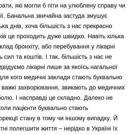
рати, які могли б піти на улюблену справу чи
ії. Банальна звичайна застуда змушує
ка днів, хоча більшість з нас прекрасно
дків це проходить дуже швидко. Навіть кілька
клад бронхіту, або перебування у лікарні
ил та коштів. І так, більшість з нас не
двідуємо лікарні лише за якоїсь нагальної
, для кого медичні заклади стають буквально
о важкі захворювання, звикають до медичних
 болю. І насправді це складно. Далеко не
коли пацієнти буквально стають
орекції стану в тому чи іншому випадку. Й
атні полегшити життя – нерідко в Україні їх