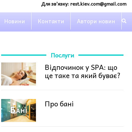
Для зв'язку:
rest.kiev.com@gmail.com
Новини
Контакти
Автори новин
Послуги
Відпочинок у SPA: що
це таке та який буває?
Про бані