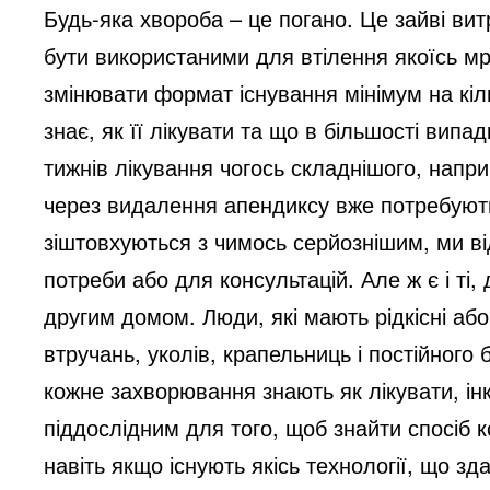
Будь-яка хвороба – це погано. Це зайві вит
бути використаними для втілення якоїсь мр
змінювати формат існування мінімум на кіль
знає, як її лікувати та що в більшості випа
тижнів лікування чогось складнішого, напри
через видалення апендиксу вже потребують с
зіштовхуються з чимось серйознішим, ми ві
потреби або для консультацій. Але ж є і ті
другим домом. Люди, які мають рідкісні аб
втручань, уколів, крапельниць і постійного
кожне захворювання знають як лікувати, ін
піддослідним для того, щоб знайти спосіб к
навіть якщо існують якісь технології, що зд