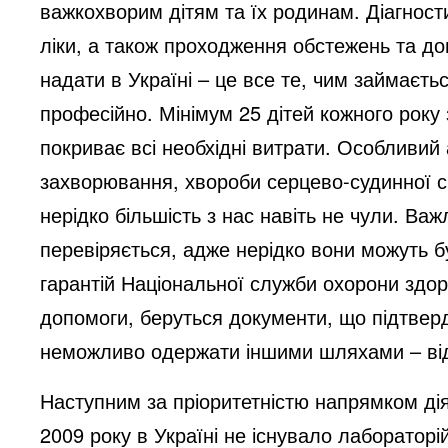
важкохворим дітям та їх родинам. Діагности
ліки, а також проходження обстежень та до
надати в Україні – це все те, чим займаєть
професійно. Мінімум 25 дітей кожного року
покриває всі необхідні витрати. Особливий 
захворювання, хвороби серцево-судинної сис
нерідко більшість з нас навіть не чули. Ва
перевіряється, адже нерідко вони можуть 
гарантій Національної служби охорони здоро
допомоги, беруться документи, що підтверд
неможливо одержати іншими шляхами – від
Наступним за пріоритетністю напрямком ді
2009 року в Україні не існувало лаборатор