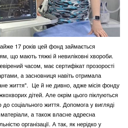
 майже 17 років цей фонд займається
ям, що мають тяжкі й невиліковні хвороби.
евірений часом, має сертифікат прозорості
артами, а засновниця навіть отримала
не життя".
Це й не дивно, адже місія фонду
жкохворих дітей. Але окрім цього піклуються
ію до соціального життя. Допомога у вигляді
ні матеріали, а також власне адресна
ністю організації. А так, як нерідко у