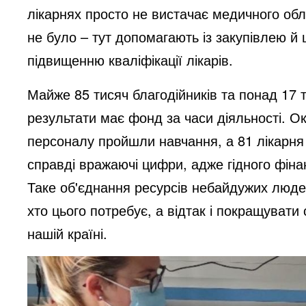
лікарнях просто не вистачає медичного обла
не було – тут допомагають із закупівлею й
підвищенню кваліфікації лікарів.
Майже 85 тисяч благодійників та понад 17 т
результати має фонд за часи діяльності. Ок
персоналу пройшли навчання, а 81 лікарня
справді вражаючі цифри, адже гідного фін
Таке об'єднання ресурсів небайдужих люде
хто цього потребує, а відтак і покращуват
нашій країні.