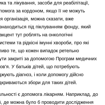
ка та лікування, засоби для реабілітації,
помога за кордоном, якщо її не можуть
ся організація, можна сказати, вже
 знаходиться під піклуванням фонду, який
акцент тут роблять на онкологічні
теми та рідкісні імунні хвороби, про які
жливо те, що кожен випадок ретельно
бути закриті за допомогою Програм медичних
в'я. У батьків дітей, що потребують
жують діагноз, і коли допомогу дійсно
криваються збори для таких дітей.
яльності є допомога лікарням. Наприклад, до
ій, де можна було б проводити дослідження