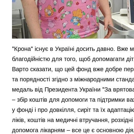
"Крона" існує в Україні досить давно. Вже
благодійністю для того, щоб допомагати діт
Варто сказати, що цей фонд вже добре пер
та порядності згідно з міжнародними станд
медаль від Президента України "За врятова
– збір коштів для допомоги та підтримки ва
у фонді і про довкілля, сиріт та їх адаптац
ліків, коштів на медичні втручання, розхід
допомога лікарням – все це є основною діяль