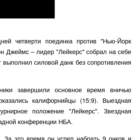
дней четверти поединка против "Нью-Йорк
он Джеймс – лидер "Лейкерс" собрал на себе
от выполнил силовой данк без сопротивления
рники завершили основное время вничью
оказались калифорнийцы (15:9). Выездная
урнирное положение "Лейкерс". Звездная
падной конференции НБА.
. За это время он успел набрать 9 очков и