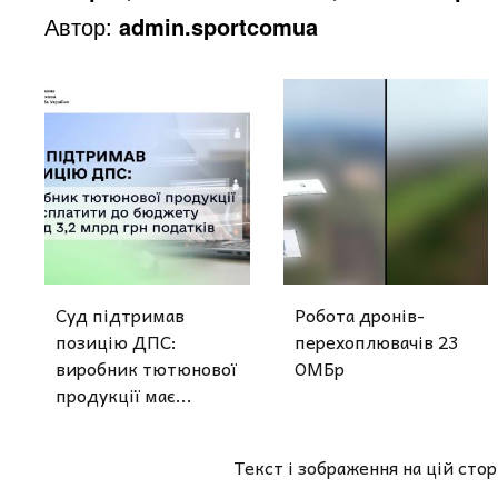
Автор:
admin.sportcomua
Суд підтримав
Робота дронів-
позицію ДПС:
перехоплювачів 23
виробник тютюнової
ОМБр
продукції має...
Текст і зображення на цій сто