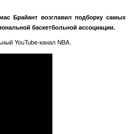
омас Брайант возглавил подборку самых
иональной баскетбольной ассоциации.
льный
YouTube-канал NBA
.