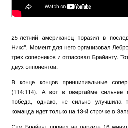
25-летний американец поразил в после
Никс". Момент для него организовал Лебр
трех соперников и отпасовал Брайанту. Т
двух оппонентов.
В конце концов принципиальные сопе
(114:114). А вот в овертайме сильнее 
победа, однако, не сильно улучшила т
команда идет только на 13-й строчке в За
Сам Брайант провел на паркете 16 минут