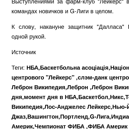
Выступлениями за фарм-клуб "Лейкерс" 
командах новичков и G-Лиги в целом.
К слову, накануне
защитник "Далласа" 
одной рукой.
Источник
Теги:
НБА,Баскетбольна асоціація,Націо
центрового "Лейкерс" ,слэм-данк центр
Леброн Википедия,Леброн ,Леброн Вик
дня,момент дня в НБА,Баскетбол,Никс,
Википедия,Лос-Анджелес Лейкерс,Нью-
Джаз,Вашингтон,Портленд,G-Лига,Инди
Америк,Чемпионат ФИБА ,ФИБА Америк