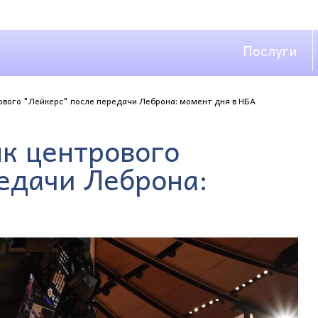
Послуги
вого "Лейкерс" после передачи Леброна: момент дня в НБА
к центрового
едачи Леброна: