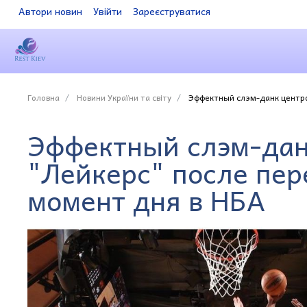
Автори новин
Увійти
Зареєструватися
Головна
Новини України та світу
Эффектный слэм-данк центро
Эффектный слэм-дан
"Лейкерс" после пер
момент дня в НБА