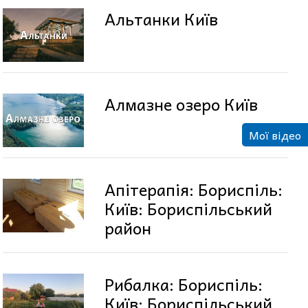
Альтанки Київ
Алмазне озеро Київ
Мої відео
Апітерапія: Бориспіль:
Київ: Бориспільський
район
Рибалка: Бориспіль:
Київ: Бориспільський