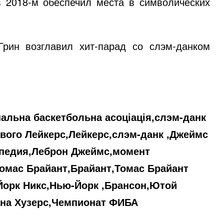
в 2018-м обеспечил места в символических
Грин возглавил хит-парад
со слэм-данком
нальна баскетбольна асоціація,слэм-данк
ового Лейкерс,Лейкерс,слэм-данк ,Джеймс
ипедия,Леброн Джеймс,момент
Томас Брайант,Брайант,Томас Брайант
Йорк Никс,Нью-Йорк ,Брансон,Ютой
ана Хузерс,Чемпионат ФИБА