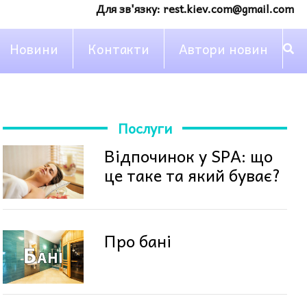
Для зв'язку:
rest.kiev.com@gmail.com
Новини
Контакти
Автори новин
Послуги
Відпочинок у SPA: що
це таке та який буває?
Про бані