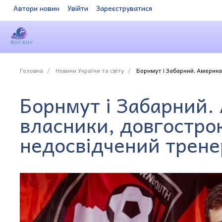
Автори новин
Увійти
Зареєструватися
Головна
Новини України та світу
Борнмут і Забарний. Америка
Борнмут і Забарний.
власники, довгостро
недосвідчений трене