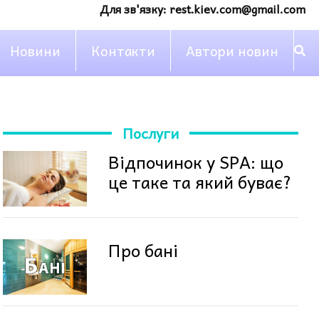
Для зв'язку:
rest.kiev.com@gmail.com
Новини
Контакти
Автори новин
Послуги
Відпочинок у SPA: що
це таке та який буває?
Про бані