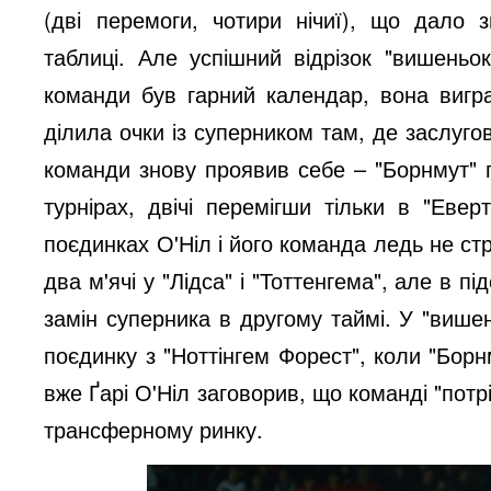
(дві перемоги, чотири нічиї), що дало 
таблиці. Але успішний відрізок "вишеньо
команди був гарний календар, вона вигра
ділила очки із суперником там, де заслуго
команди знову проявив себе – "Борнмут" п
турнірах, двічі перемігши тільки в "Евер
поєдинках О'Ніл і його команда ледь не ст
два м'ячі у "Лідса" і "Тоттенгема", але в п
замін суперника в другому таймі. У "више
поєдинку з "Ноттінгем Форест", коли "Борн
вже Ґарі О'Ніл заговорив, що команді "пот
трансферному ринку.