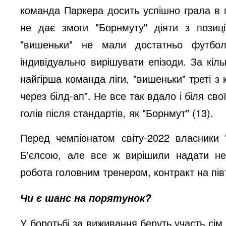
команда Паркера досить успішно грала в 
не дає змоги "Борнмуту" діяти з позиц
"вишеньки" не мали достатньо футболі
індивідуально вирішувати епізоди. За кіл
найгірша команда ліги, "вишеньки" треті з к
через білд-ап". Не все так вдало і біля сво
голів після стандартів, як "Борнмут" (13).
Перед чемпіонатом світу-2022 власники 
Б'єлсою, але все ж вирішили надати не
робота головним тренером, контракт на пів
Чи є шанс на порятунок?
У боротьбі за виживання беруть участь сім 