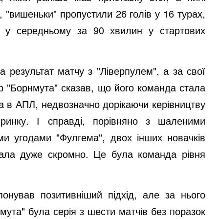
 "вишеньки" пропустили 26 голів у 16 турах,
х у середньому за 90 хвилин у стартових
а результат матчу з "Ліверпулем", а за свої
ер "Борнмута" сказав, що його команда стала
а в АПЛ, недвозначно дорікаючи керівництву
ринку. І справді, порівняно з шаленими
ми угодами "Фулгема", двох інших новачків
дала дуже скромно. Це була команда рівня
понував позитивніший підхід, але за нього
мута" була серія з шести матчів без поразок