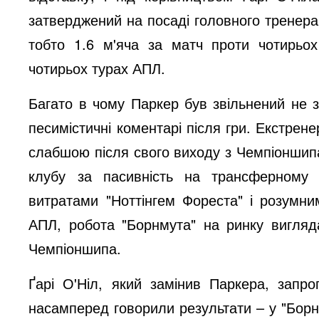
затверджений на посаді головного тренера,
тобто 1.6 м'яча за матч проти чотирьо
чотирьох турах АПЛ.
Багато в чому Паркер був звільнений не з
песимістичні коментарі після гри. Екстрен
слабшою після свого виходу з Чемпіоншип
клубу за пасивність на трансферному 
витратами "Ноттінгем Фореста" і розумни
АПЛ, робота "Борнмута" на ринку вигля
Чемпіоншипа.
Ґарі О'Ніл, який замінив Паркера, запро
насамперед говорили результати – у "Борн