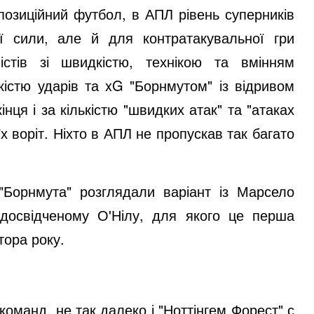
позиційний футбол, в АПЛ рівень суперників
ії сили, але й для контратакувальної гри
стів зі швидкістю, технікою та вмінням
ькістю ударів та xG "Борнмутом" із відривом
інця і за кількістю "швидких атак" та "атаках
їх воріт. Ніхто в АПЛ не пропускав так багато
"Борнмута" розглядали варіант із Марсело
досвідченому О'Нілу, для якого це перша
тора року.
команд, не так далеко і "Ноттінгем Форест" с