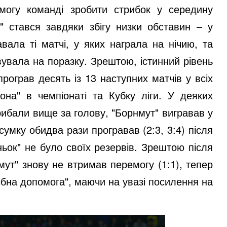
змогу команді зробити стрибок у середину
к" стався завдяки збігу низки обставин – у
вала ті матчі, у яких награла на нічию, та
вувала на поразку. Зрештою, істинний рівень
рограв десять із 13 наступних матчів у всіх
тона" в чемпіонаті та Кубку ліги. У деяких
рибали вище за голову, "Борнмут" вигравав у
ідсумку обидва рази програвав (2:3, 3:4) після
ньок" не було своїх резервів. Зрештою після
мут" знову не втримав перемогу (1:1), тепер
рібна допомога", маючи на увазі посилення на