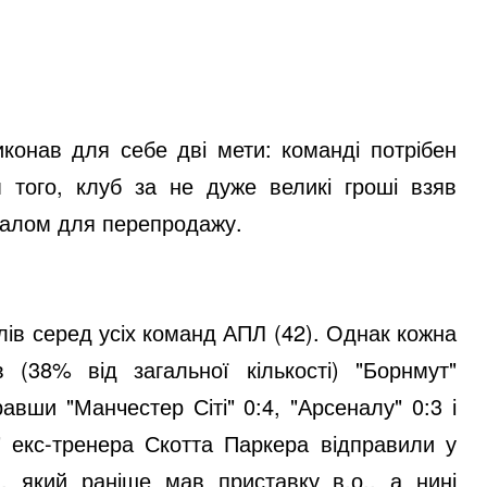
конав для себе дві мети: команді потрібен
 того, клуб за не дуже великі гроші взяв
іалом для перепродажу.
олів серед усіх команд АПЛ (42). Однак кожна
 (38% від загальної кількості) "Борнмут"
авши "Манчестер Сіті" 0:4, "Арсеналу" 0:3 і
м" екс-тренера Скотта Паркера відправили у
ла, який раніше мав приставку в.о., а нині