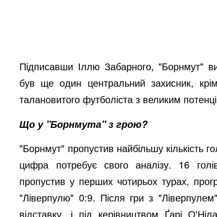
Підписавши Іллю Забарного, "Борнмут" ви
був ще один центральний захисник, крім
талановитого футболіста з великим потенц
Що у "Борнмута" з грою?
"Борнмут" пропустив найбільшу кількість г
цифра потребує свого аналізу. 16 голів
пропустив у перших чотирьох турах, прогр
"Ліверпулю" 0:9. Після гри з "Ліверпуле
відставку, і під керівництвом Ґарі О'Ні