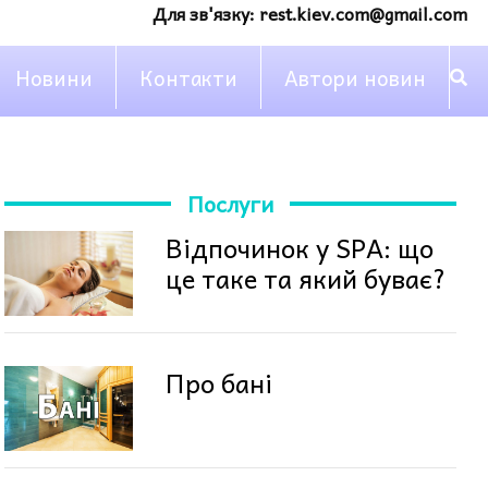
Для зв'язку:
rest.kiev.com@gmail.com
Новини
Контакти
Автори новин
Послуги
Відпочинок у SPA: що
це таке та який буває?
Про бані