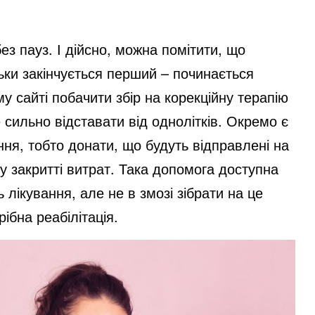
з пауз. І дійсно, можна помітити, що
льки закінчується перший – починається
у сайті побачити збір на корекційну терапію
е сильно відставати від однолітків. Окремо є
ання, тобто донати, що будуть відправлені на
 у закритті витрат. Така допомога доступна
 лікування, але не в змозі зібрати на це
ібна реабілітація.