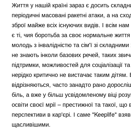
Життя у нашій країні зараз є досить складн
періодичні масовані ракетні атаки, а на сход
зброї майже всіх існуючих видів. І всім нам
є ті, чия боротьба за своє нормальне життя
молодь з інвалідністю та сім'ї зі складним
не знають інколи базових речей, таких зви
підтримки, можливостей для соціалізації та
нерідко критично не вистачає таким дітям.
відрізняються, часто занадто рано доросл
біль, а вже у більш усвідомленому віці роз
освіти своєї мрії – престижної та такої, що
перспективи в кар'єрі. І саме "Keeplife" взя
щасливішими.