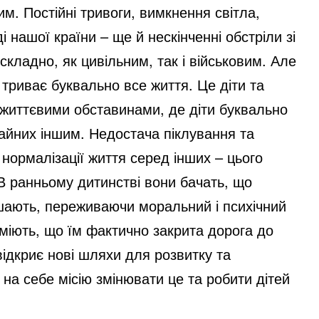
им. Постійні тривоги, вимкнення світла,
і нашої країни – ще й нескінченні обстріли зі
 складно, як цивільним, так і військовим. Але
 триває буквально все життя. Це діти та
и життєвими обставинами, де діти буквально
чайних іншим. Недостача піклування та
 нормалізації життя серед інших – цього
 В ранньому дитинстві вони бачать, що
ішають, переживаючи моральний і психічний
уміють, що їм фактично закрита дорога до
 відкриє нові шляхи для розвитку та
в на себе місію змінювати це та робити дітей