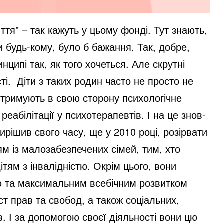
иття" – так кажуть у цьому фонді. Тут знають,
 будь-кому, було б бажання. Так, добре,
нципі так, як того хочеться. Але скрутні
і. Діти з таких родин часто не просто не
 отримують в свою сторону психологічне
реабілітації у психотерапевтів. І на це знов-
ирішив свого часу, ще у 2010 році, розірвати
ям із малозабезпечених сімей, тим, хто
ітям з інвалідністю. Окрім цього, вони
ією та максимальним всебічним розвитком
т прав та свобод, а також соціальних,
в. І за допомогою своєї діяльності вони цю