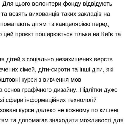
. Для цього волонтери фонду відвідують
 та возять вихованців таких закладів на
опомагають дітям і з канцелярією перед
 цей проєкт поширюється тільки на Київ та
ля дітей з соціально незахищених верств
ених сімей, діти-сироти та інші діти, які
оштовні курси з вивчення мов
а основ графічного дизайну. Підлітки дуже
 зі сфери інформаційних технологій
ізовані курси далеко не кожному по кишені,
ітям та допомагає знаходити можливості для