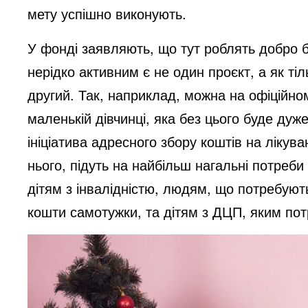
мету успішно виконують.
У фонді заявляють, що тут роблять добро бе
нерідко активним є не один проєкт, а як ті
другий. Так, наприклад, можна на офіційном
маленькій дівчинці, яка без цього буде дуж
ініціатива адресного збору коштів на лікув
нього, підуть на найбільш нагальні потреби
дітям з інвалідністю, людям, що потребують
кошти самотужки, та дітям з ДЦП, яким потр