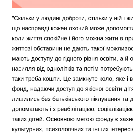
"Скільки у людині доброти, стільки у ній і ж
що насправді кожен охочий може допомогти
коли життя спокійне і його можна жити в при
життєві обставини не дають такої можливост
мають доступу до гідного рівня освіти, а й
насилля від однолітків та потім потребують 
таки треба кошти. Це замкнуте коло, яке і в
фонд, надаючи доступ до якісної освіти діт
лишились без батьківського піклування та д
допомагають і з реабілітацією, соціалізац
таких дітей. Основною метою фонду є захис
культурних, психологічних та інших інтересі