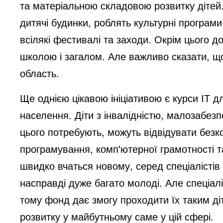
та матеріальною складовою розвитку дітей
дитячі будинки, роблять культурні програми
всілякі фестивалі та заходи. Окрім цього д
школою і загалом. Але важливо сказати, що
область.
Ще однією цікавою ініціативою є курси ІТ д
населення. Діти з інвалідністю, малозабезпеч
цього потребують, можуть відвідувати безк
програмування, комп'ютерної грамотності т
швидко вчаться новому, серед спеціалістів
насправді дуже багато молоді. Але спеціал
тому фонд дає змогу проходити їх таким д
розвитку у майбутньому саме у цій сфері.