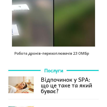
Робота дронів-перехоплювачів 23 ОМБр
Послуги
Відпочинок у SPA:
що це таке та який
буває?