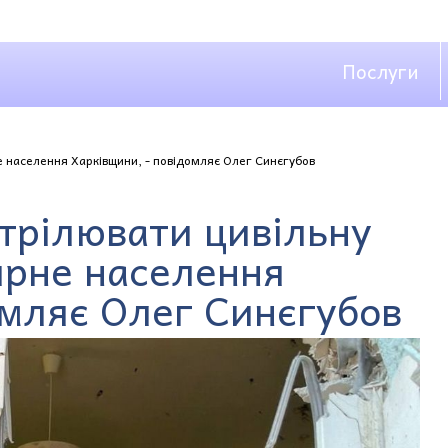
Послуги
 населення Харківщини, - повідомляє Олег Синєгубов
трілювати цивільну
ирне населення
омляє Олег Синєгубов