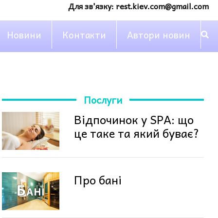
Для зв'язку:
rest.kiev.com@gmail.com
Новини
Контакти
Автори новин
Послуги
Відпочинок у SPA: що
це таке та який буває?
Про бані