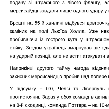
подачу зі штрафного з лівого флангу, а
мерсисайдці завдали лише одного удару у п
Врешті на 55-й хвилині відбувся довгооч
замінив на полі Льюїса Холла. Уже невд
пробиваючи із гострого кута у штрафном
стійку. Згодом українець змарнував ще од
на ударній позиції, але не встиг атакувати 
Наприкінці другого тайму нагода відзн
захисник мерсисайдців пробив над попере
У підсумку – 0:0, Челсі та Ліверпуль
протистоянні. Зараз у обох команд в актив
на 8-й сходинці, команда Поттера – на 10-м