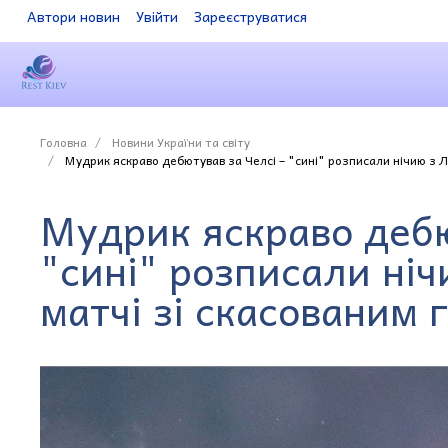
Автори новин
Увійти
Зареєструватися
Головна
Новини України та світу
Мудрик яскраво дебютував за Челсі – "сині" розписали нічию з Л
Мудрик яскраво дебю
"сині" розписали ніч
матчі зі скасованим 