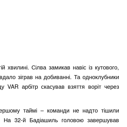
й хвилині. Сілва замикав навіс із кутового,
 вдало зіграв на добиванні. Та одноклубники
ду VAR арбітр скасував взяття воріт через
першому таймі – команди не надто тішили
и. На 32-й Бадіашиль головою завершував