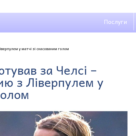
Послуги
іверпулем у матчі зі скасованим голом
тував за Челсі –
ию з Ліверпулем у
голом