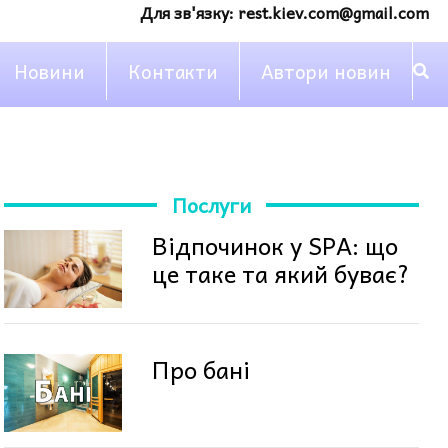
Для зв'язку:
rest.kiev.com@gmail.com
Новини
Контакти
Автори новин
Послуги
Відпочинок у SPA: що
це таке та який буває?
Про бані