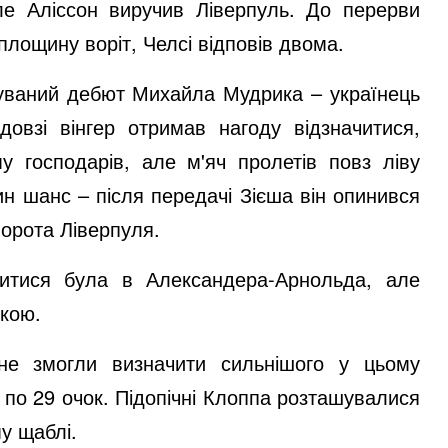
ле Аліссон виручив Ліверпуль. До перерви
лощину воріт, Челсі відповів двома.
ікуваний дебют Михайла Мудрика – українець
овзі вінгер отримав нагоду відзначитися,
у господарів, але м'яч пролетів повз ліву
ин шанс – після передачі Зієша він опинився
ворота Ліверпуля.
ачитися була в Александера-Арнольда, але
чкою.
 не змогли визначити сильнішого у цьому
і по 29 очок. Підопічні Клоппа розташувалися
у щаблі.