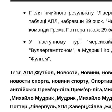
Після нічийного результату "Лівер
таблиці АПЛ, набравши 29 очок. "Че
команди Грема Поттера також 29 бал
У наступному турі "мерсисай
"Вулвергемптоном", а Мудрик і Ко
"Фулгем".
Теги:
АПЛ,Футбол, Новости, Новини, нов
новости спорта, новини спорту, Спорти
англійська Прем'єр-ліга,Прем'єр-ліга,М
,Михайло Мудрик ,Мудрик ,Михайло Мудр
Поттер ,Ліверпуль,УПЛ,Хаверц,Сілва ,Б