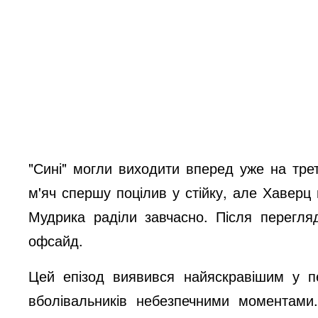
"Сині" могли виходити вперед уже на треті
м'яч спершу поцілив у стійку, але Хаверц
Мудрика раділи завчасно. Після перегля
офсайд.
Цей епізод виявився найяскравішим у 
вболівальників небезпечними моментам