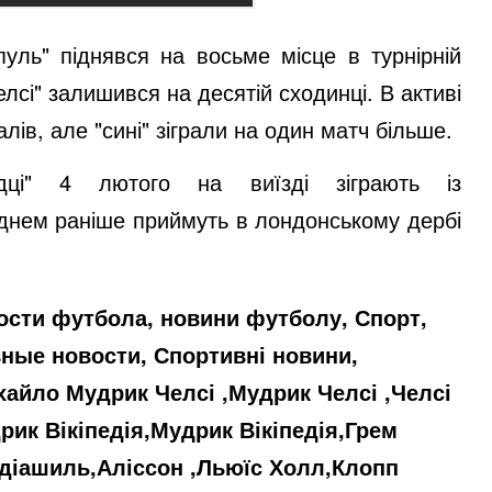
пуль" піднявся на восьме місце в турнірній
лсі" залишився на десятій сходинці. В активі
ів, але "сині" зіграли на один матч більше.
дці" 4 лютого на виїзді зіграють із
 днем раніше приймуть в лондонському дербі
ости футбола, новини футболу, Спорт,
вные новости, Спортивні новини,
ихайло Мудрик Челсі ,Мудрик Челсі ,Челсі
ик Вікіпедія,Мудрик Вікіпедія,Грем
адіашиль,Аліссон ,Льюїс Холл,Клопп