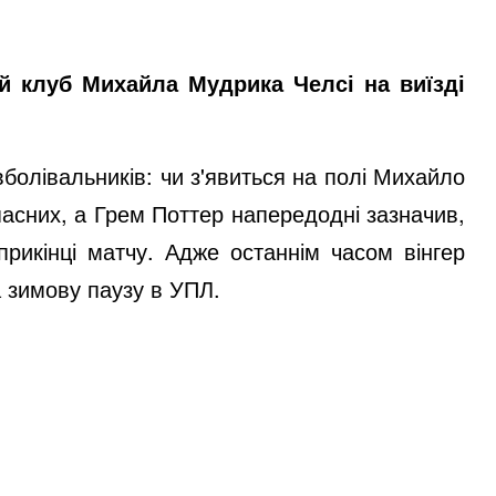
вий клуб Михайла Мудрика Челсі на виїзді
вболівальників: чи з'явиться на полі Михайло
пасних, а Грем Поттер напередодні зазначив,
рикінці матчу. Адже останнім часом вінгер
а зимову паузу в УПЛ.