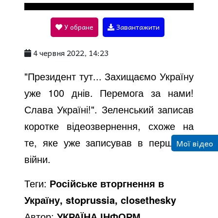
l
У обране
Завантажити
a
4 червня 2022, 14:23
y
"Президент тут... Захищаємо Україну
уже 100 днів. Перемога за нами!
V
Слава Україні!". Зеленський записав
коротке відеозвернення, схоже на
i
те, яке уже записував в перші дні
Мої відео
війни.
d
Теги:
Російське вторгнення в
Україну, stoprussia, closethesky
e
Автор:
УКРАЇНА ІНФОРМ