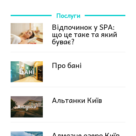
Послуги
Відпочинок у SPA:
що це таке та який
буває?
Про бані
Альтанки Київ
Алмазне озеро Київ