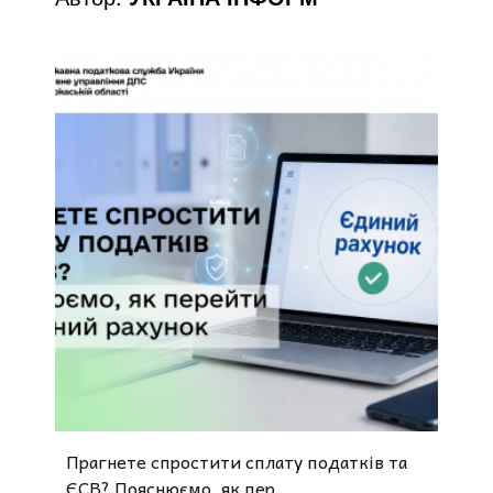
o
Прагнете спростити сплату податків та
ЄСВ? Пояснюємо, як пер...