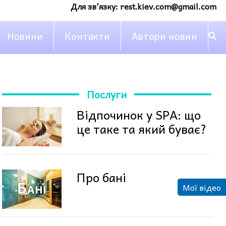
Для зв'язку:
rest.kiev.com@gmail.com
Новини
Контакти
Автори новин
Послуги
Відпочинок у SPA: що
це таке та який буває?
Про бані
Мої відео