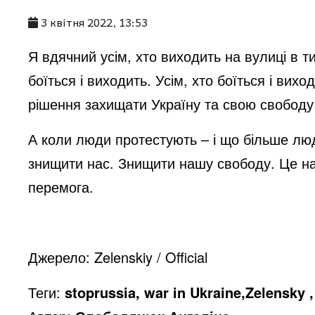
3 квітня 2022, 13:53
i
Я вдячний усім, хто виходить на вулиці в т
d
боїться і виходить. Усім, хто боїться і вихо
рішення захищати Україну та свою свободу
e
А коли люди протестують – і що більше лю
знищити нас. Знищити нашу свободу. Це на
o
перемога.
Джерело:
Zelenskiy / Official
Теги:
stoprussia, war in Ukraine,Zelensky 