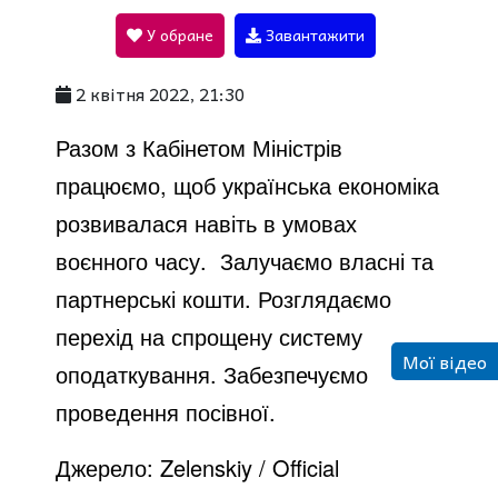
У обране
Завантажити
a
2 квітня 2022, 21:30
y
Разом з Кабінетом Міністрів
працюємо, щоб українська економіка
V
розвивалася навіть в умовах
воєнного часу. Залучаємо власні та
i
партнерські кошти. Розглядаємо
перехід на спрощену систему
Мої відео
d
оподаткування. Забезпечуємо
проведення посівної.
e
Джерело:
Zelenskiy / Official