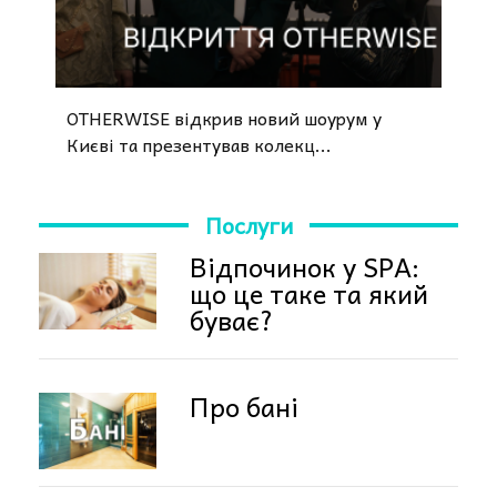
OTHERWISE відкрив новий шоурум у
Києві та презентував колекц...
Послуги
Відпочинок у SPA:
що це таке та який
буває?
Про бані