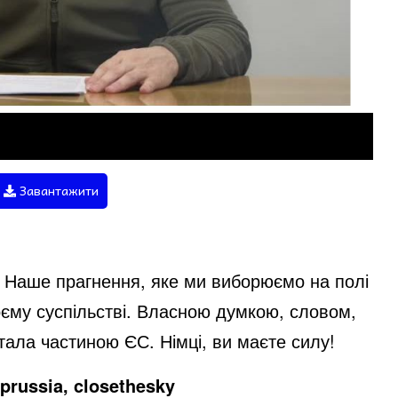
Завантажити
 Наше прагнення, яке ми виборюємо на полі
оєму суспільстві. Власною думкою, словом,
тала частиною ЄС. Німці, ви маєте силу!
prussia, closethesky