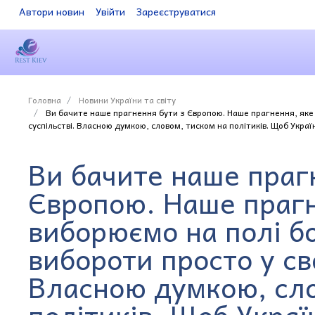
Автори новин
Увійти
Зареєструватися
Головна
Новини України та світу
Ви бачите наше прагнення бути з Європою. Наше прагнення, яке 
суспільстві. Власною думкою, словом, тиском на політиків. Щоб Украї
Ви бачите наше праг
Європою. Наше прагн
виборюємо на полі б
вибороти просто у св
Власною думкою, сло
політиків. Щоб Украї