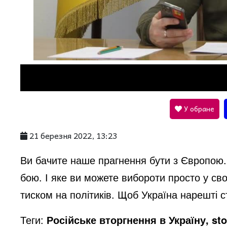
l
a
y
V
У обране
21 березня 2022, 13:23
i
Ви бачите наше прагнення бути з Європою.
d
бою. І яке ви можете вибороти просто у св
тиском на політиків. Щоб Україна нарешті с
e
Теги:
Російське вторгнення в Україну, sto