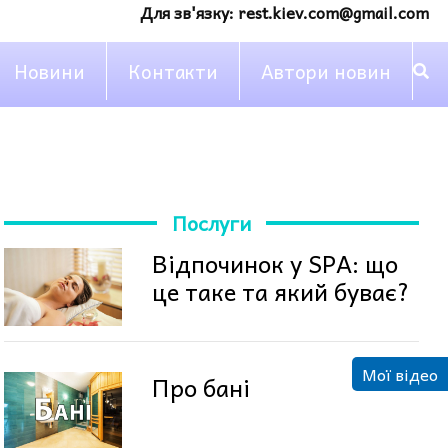
Для зв'язку:
rest.kiev.com@gmail.com
Новини
Контакти
Автори новин
Послуги
Відпочинок у SPA: що
це таке та який буває?
Мої відео
Про бані