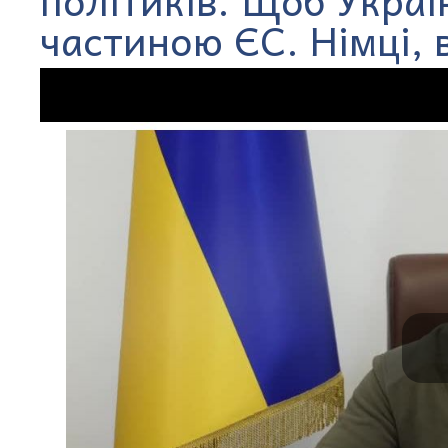
частиною ЄС. Німці, 
P