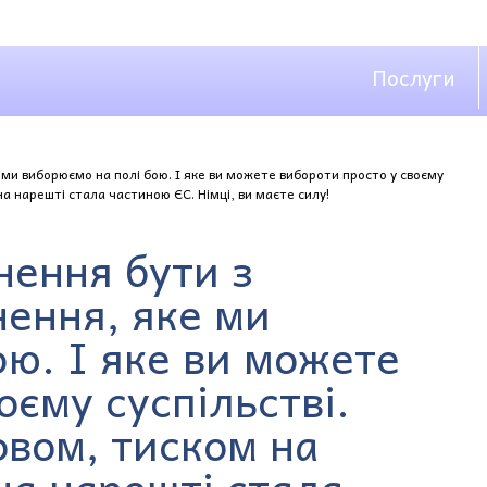
Послуги
ми виборюємо на полі бою. І яке ви можете вибороти просто у своєму
на нарешті стала частиною ЄС. Німці, ви маєте силу!
нення бути з
ення, яке ми
ою. І яке ви можете
оєму суспільстві.
вом, тиском на
на нарешті стала