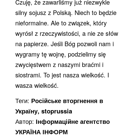
Czuję, że zawarliśmy już niezwykle
o
silny sojusz z Polską. Niech to będzie
nieformalne. Ale to związek, który
wyrósł z rzeczywistości, a nie ze słów
na papierze. Jeśli Bóg pozwoli nam i
wygramy tę wojnę, podzielimy się
zwycięstwem z naszymi braćmi i
siostrami. To jest nasza wielkość. I
wasza wielkość.
Теги:
Російське вторгнення в
Україну, stoprussia
Автор:
Інформаційне агентство
УКРАЇНА ІНФОРМ