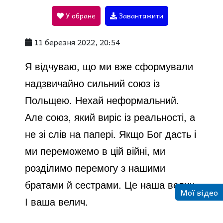
У обране
Завантажити
a
11 березня 2022, 20:54
y
Я відчуваю, що ми вже сформували
надзвичайно сильний союз із
V
Польщею. Нехай неформальний.
Але союз, який виріс із реальності, а
i
не зі слів на папері. Якщо Бог дасть і
ми переможемо в цій війні, ми
d
розділимо перемогу з нашими
братами й сестрами. Це наша велич.
Мої відео
e
І ваша велич.