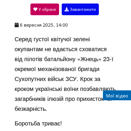
У обране
Завантажити
a
6 вересня 2025, 14:00
y
Серед густої квітучої зелені
окупантам не вдається сховатися
V
від пілотів батальйону «Жнець» 23-ї
окремої механізованої бригади
i
Сухопутних військ ЗСУ. Крок за
кроком українські воїни позбавляють
d
Мої відео
загарбників ілюзій про прихисток чи
безкарність.
e
Боротьба триває!