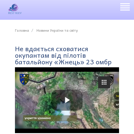
Головна
Новини України та світу
Не вдається сховатися
окупантам від пілотів
батальйону «Жнець» 23 омбр
P
l