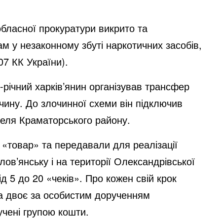
обласної прокуратури викрито та
м у незаконному збуті наркотичних засобів,
07 КК України).
-річний харків’янин організував трансфер
чину. До злочинної схеми він підключив
теля Краматорського району.
 «товар» та передавали для реалізації
ов’янську і на території Олександрівської
ід 5 до 20 «чеків». Про кожен свій крок
 а двоє за особистим дорученням
учені групою кошти.