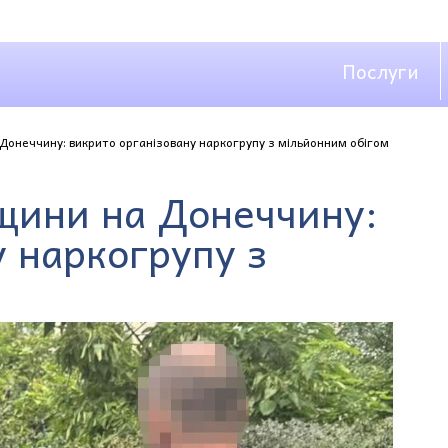
Послуги
онеччину: викрито організовану наркогрупу з мільйонним обігом
щини на Донеччину:
у наркогрупу з