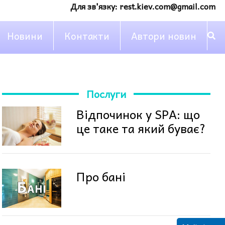
Для зв'язку:
rest.kiev.com@gmail.com
Новини
Контакти
Автори новин
Послуги
Відпочинок у SPA: що
це таке та який буває?
Про бані