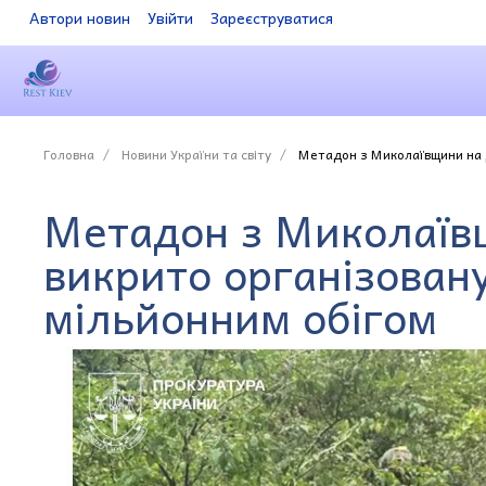
Автори новин
Увійти
Зареєструватися
Головна
Новини України та світу
Метадон з Миколаївщини на Д
Метадон з Миколаїв
викрито організован
мільйонним обігом