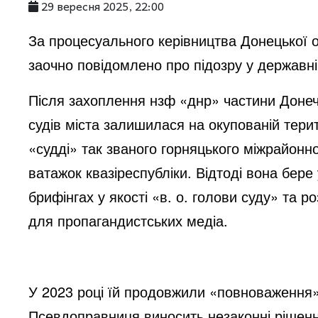
29 вересня 2025, 22:00
За процесуального керівництва Донецької о
заочно повідомлено про підозру у державній 
Після захоплення нзф «днр» частини Донеч
судів міста залишилася на окупованій терит
«судді» так званого горняцького міжрайонно
ватажок квазіреспубліки. Відтоді вона бере
брифінгах у якості «в. о. голови суду» та р
для пропагандистських медіа.
У 2023 році їй продовжили «повноваження» 
Псевдоправниця виносить незаконні рішення