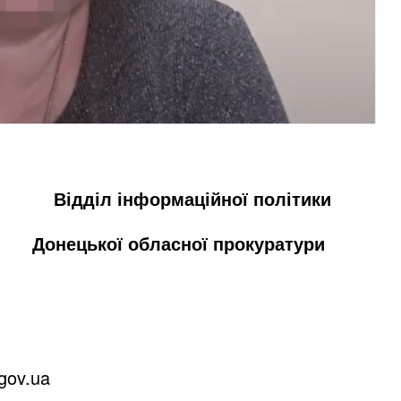
ійної політики
ної прокуратури
gov.ua