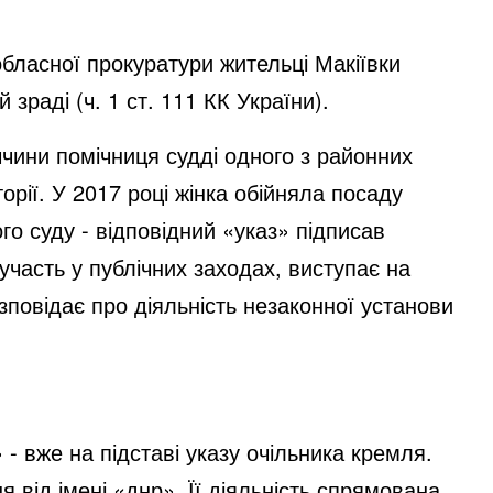
бласної прокуратури жительці Макіївки
зраді (ч. 1 ст. 111 КК України).
чини помічниця судді одного з районних
орії. У 2017 році жінка обійняла посаду
го суду - відповідний «указ» підписав
 участь у публічних заходах, виступає на
озповідає про діяльність незаконної установи
- вже на підставі указу очільника кремля.
 від імені «днр». Її діяльність спрямована