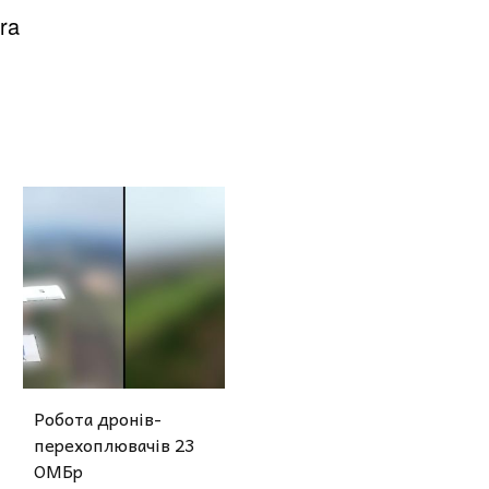
ra
Робота дронів-
перехоплювачів 23
ОМБр