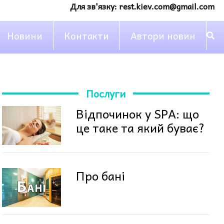
Для зв'язку:
rest.kiev.com@gmail.com
Новини
Контакти
Автори новин
Послуги
Відпочинок у SPA: що
це таке та який буває?
Про бані