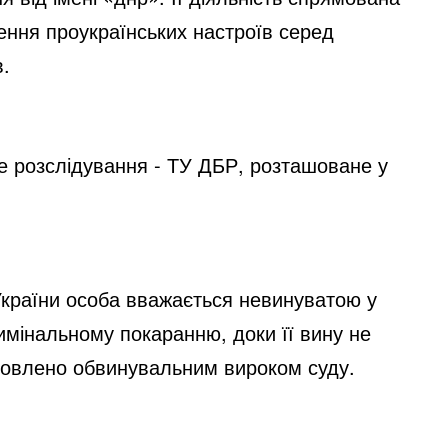
ення проукраїнських настроїв серед
в.
е розслідування - ТУ ДБР, розташоване у
 України особа вважається невинуватою у
римінальному покаранню, доки її вину не
новлено обвинувальним вироком суду.