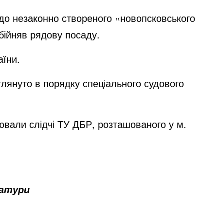
 до незаконно створеного «новопсковського
обійняв рядову посаду.
аїни.
лянуто в порядку спеціального судового
ювали слідчі ТУ ДБР, розташованого у м.
ратури