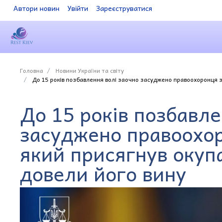
Автори новин
Увійти
Зареєструватися
Головна
Новини України та світу
До 15 років позбавлення волі заочно засуджено правоохоронця з
До 15 років позбавле
засуджено правоохо
який присягнув окуп
довели його вину