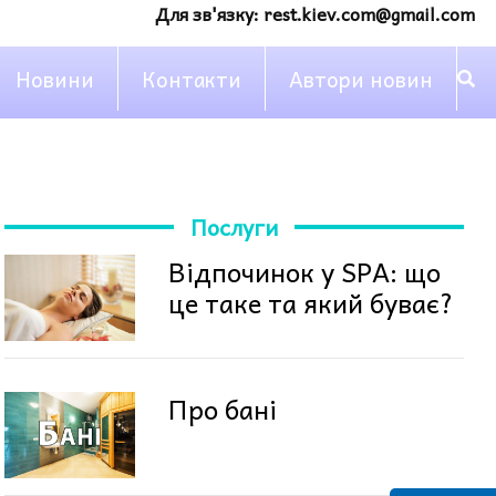
Для зв'язку:
rest.kiev.com@gmail.com
Новини
Контакти
Автори новин
Послуги
Відпочинок у SPA: що
це таке та який буває?
Про бані