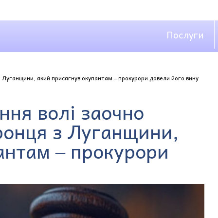
Послуги
 Луганщини, який присягнув окупантам ‒ прокурори довели його вину
ння волі заочно
ронця з Луганщини,
антам ‒ прокурори