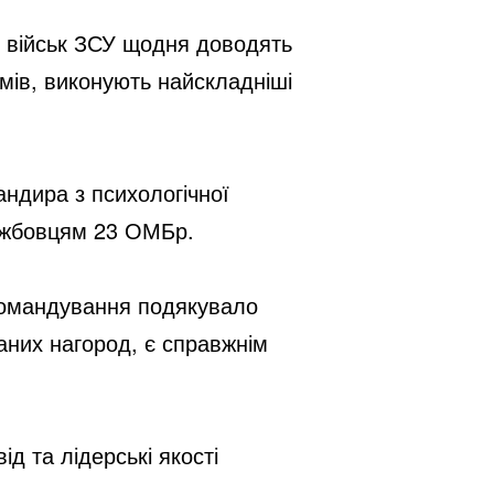
х військ ЗСУ щодня доводять
имів, виконують найскладніші
андира з психологічної
ужбовцям 23 ОМБр.
 Командування подякувало
аних нагород, є справжнім
ід та лідерські якості