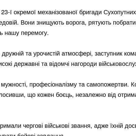
i
 23-ї окремої механізованої бригади Сухопутни
d
редовій. Вони знищують ворога, рятують побрат
ь нашу перемогу.
e
у
дружній та урочистій атмосфері, заступник ком
o
исокі державні та відомчі нагороди
військовосл
ої мужності, професіоналізму та самопожертви.
олосивши, що кожен боєць, незалежно від отрим
римали чергові військові звання, адже їхній досв
вати бойові завдання.