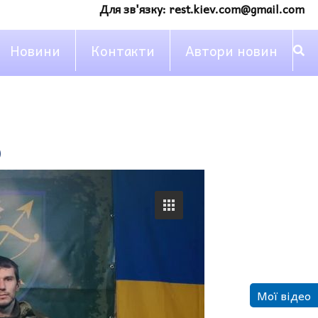
Для зв'язку:
rest.kiev.com@gmail.com
Новини
Контакти
Автори новин
р
Мої відео