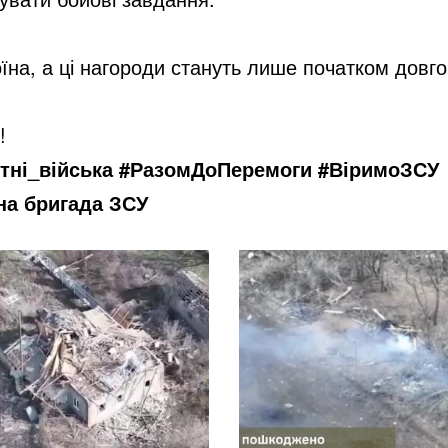
на, а ці нагороди стануть лише початком довго
!
тні_війська #РазомДоПеремоги #ВіримоЗСУ
на бригада ЗСУ