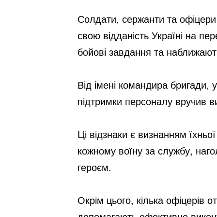
Солдати, сержанти та офіцери
свою відданість Україні на пе
бойові завдання та наближают
Від імені командира бригади,
підтримки персоналу вручив
в
Ці відзнаки є визнанням їхнь
кожному воїну за службу, наг
героєм.
Окрім цього, кілька офіцерів от
допомагають ефективно викону