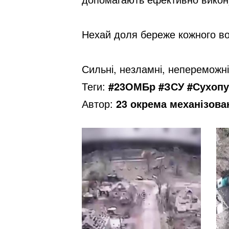
Нехай доля береже кожного вої
Сильні, незламні, непереможні
Теги:
#23ОМБр #ЗСУ #Сухопу
Автор:
23 окрема механізова