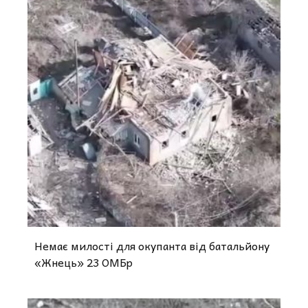
Немає милості для окупанта від батальйону
«Жнець» 23 ОМБр