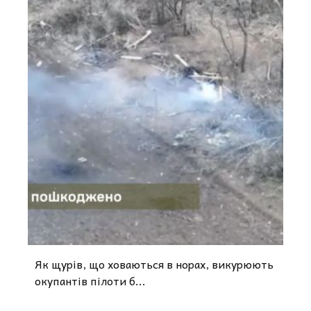
Як щурів, що ховаються в норах, викурюють
окупантів пілоти б...