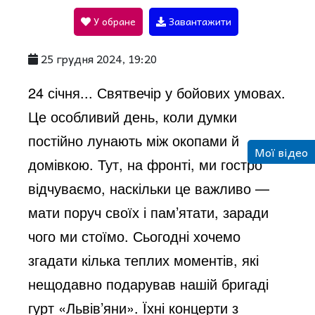
У обране
Завантажити
a
25 грудня 2024, 19:20
y
24 січня... Святвечір у бойових умовах.
Це особливий день, коли думки
V
постійно лунають між окопами й
Мої відео
домівкою. Тут, на фронті, ми гостро
i
відчуваємо, наскільки це важливо —
мати поруч своїх і пам’ятати, заради
d
чого ми стоїмо. Сьогодні хочемо
згадати кілька теплих моментів, які
e
нещодавно подарував нашій бригаді
гурт «Львів’яни». Їхні концерти з