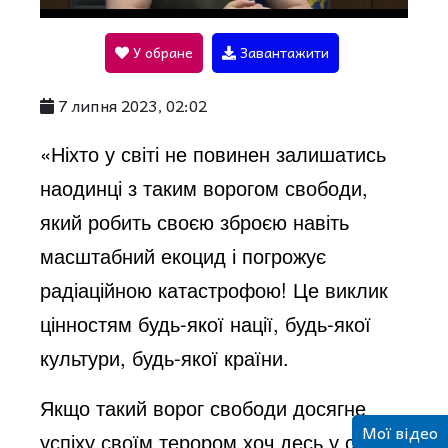
l
У обране
Завантажити
a
7 липня 2023, 02:02
y
«Ніхто у світі не повинен залишатись
наодинці з таким ворогом свободи,
V
який робить своєю зброєю навіть
масштабний екоцид і погрожує
i
радіаційною катастрофою! Це виклик
цінностям будь-якої нації, будь-якої
d
культури, будь-якої країни.
Якщо такий ворог свободи досягне
e
Мої відео
успіху своїм терором хоч десь у світі –