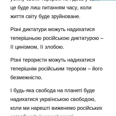
це буде лиш питанням часу, коли
o
життя світу буде зруйноване.
Різні диктатури можуть надихатися
теперішньою російською диктатурою –
її цинізмом, її злобою.
Різні терористи можуть надихатися
теперішнім російським терором – його
безмежністю.
І будь-яка свобода на планеті буде
надихатися українською свободою,
коли ми нарешті виженемо російських