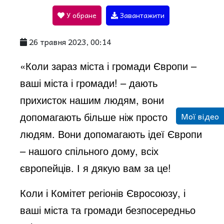
У обране
Завантажити
a
26 травня 2023, 00:14
y
«Коли зараз міста і громади Європи –
ваші міста і громади! – дають
V
прихисток нашим людям, вони
допомагають більше ніж просто
Мої відео
i
людям. Вони допомагають ідеї Європи
– нашого спільного дому, всіх
d
європейців. І я дякую вам за це!
Коли і Комітет регіонів Євросоюзу, і
e
ваші міста та громади безпосередньо