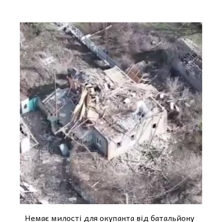
Немає милості для окупанта від батальйону