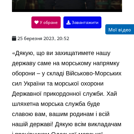
l
У обране
Завантажити
a
Мої відео
25 березня 2023, 20:52
y
«Дякую, що ви захищатимете нашу
державу саме на морському напрямку
V
оборони – у складі Військово-Морських
сил України та морської охорони
i
Державної прикордонної служби. Хай
шляхетна морська служба буде
d
славою вам, вашим родинам і всій
нашій державі! Дякую всім викладачам
і працівникам Одеської морської